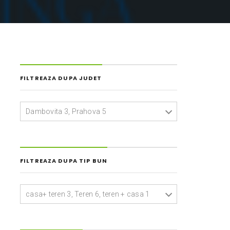
FILTREAZA DUPA JUDET
Dambovita 3, Prahova 5
FILTREAZA DUPA TIP BUN
casa+ teren 3, Teren 6, teren + casa 1