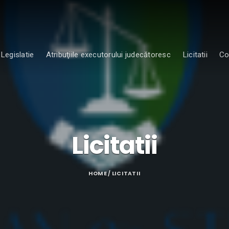
Legislatie
Atribuţiile executorului judecătoresc
Licitatii
Co
Licitatii
HOME
/ LICITATII