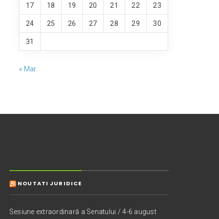
17
18
19
20
21
22
23
24
25
26
27
28
29
30
31
« Mar
NOUTATI JURIDICE
Sesiune extraordinară a Senatului / 4-6 august