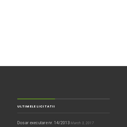
ULTIMELE LICITATII
Dosar executare nr. 14/2013
March 3, 2017