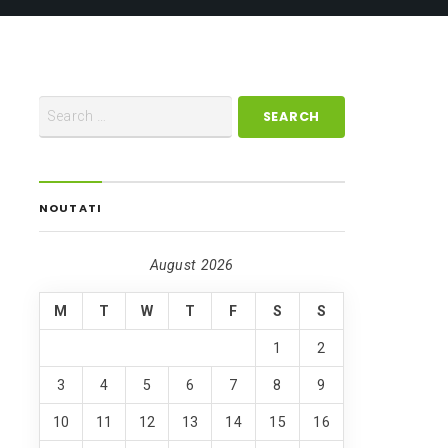
NOUTATI
August 2026
M
T
W
T
F
S
S
1
2
3
4
5
6
7
8
9
10
11
12
13
14
15
16